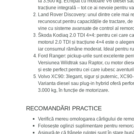
la 3.500 kg. Echipat cu motoare V6 diesel sau 
tracțiune integrală – tot ce ai nevoie pentru va
Land Rover Discovery:
u
nul dintre cele mai 
recunoscut pentru capacitățile de tractare, de
vine cu sisteme avansate de control al remorc
Škoda Kodiaq 2.0 TDI 4×4:
p
entru cei care c
motorul 2.0 TDI și tracțiune 4×4 este o aleger
iar consumul rămâne moderat. Ideal pentru ru
Ford Ranger:
p
ickup-urile sunt excelente pen
Versiunea Wildtrak sau Raptor, cu motor diesel 
și este perfect pentru cei care iubesc aventuri
Volvo XC90:
3
legant, sigur și puternic, XC90
Varianta diesel sau plug-in hybrid oferă perfo
3.000 kg, în funcție de motorizare.
RECOMANDĂRI PRACTICE
Verifică mereu omologarea cârligului de rem
Folosește oglinzi suplimentare pentru remorc
Asigură-te că frânele rulotei sunt în stare bun