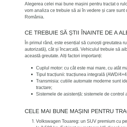
Alegerea celei mai bune mașini pentru tractat o rulot
vom analiza ce trebuie să ai în vedere și care sunt 
România.
CE TREBUIE SĂ ȘTII ÎNAINTE DE A 
În primul rând, este esențial să cunoști greutatea r
autorizată), cât și încarcată. Vehiculul trebuie să a
această greutate. Alți factori importanți:
Cuplul motor
: cu cât este mai mare, cu atât m
Tipul tracțiunii
: tracțiunea integrală (AWD/4×
Transmisia
: cutiile automate moderne sunt ide
tractare;
Sistemele de asistență
: sistemele de control 
CELE MAI BUNE MAȘINI PENTRU TR
Volkswagen Touareg:
u
n SUV premium cu perf