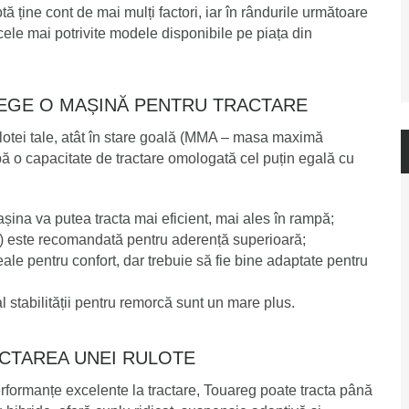
ă ține cont de mai mulți factori, iar în rândurile următoare
cele mai potrivite modele disponibile pe piața din
ALEGE O MAȘINĂ PENTRU TRACTARE
ulotei tale, atât în stare goală (MMA – masa maximă
ibă o capacitate de tractare omologată cel puțin egală cu
așina va putea tracta mai eficient, mai ales în rampă;
4) este recomandată pentru aderență superioară;
ale pentru confort, dar trebuie să fie bine adaptate pentru
al stabilității pentru remorcă sunt un mare plus.
ACTAREA UNEI RULOTE
ormanțe excelente la tractare, Touareg poate tracta până