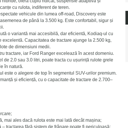
hibride, oferă cuplu ridicat, suspensie adaptivă și
canțe cu rulota, indiferent de teren.
respectate vehicule din lumea off-road, Discovery este
 asemenea de până la 3.500 kg. Este confortabil, sigur și
ii.
aută o variantă mai accesibilă, dar eficientă, Kodiaq-ul cu
e excelentă. Capacitatea de tractare ajunge la 2.500 kg,
lote de dimensiuni medii.
tru tractare, iar Ford Ranger excelează în acest domeniu.
de 2.0 sau 3.0 litri, poate tracta cu ușurință rulote grele
le în natură.
-ul este o alegere de top în segmentul SUV-urilor premium.
rmanță și eficiență, cu o capacitate de tractare de 2.700–
orcare
;
ă
, mai ales dacă rulota este mai lată decât mașina;
ă
– tractarea fără sistem de frânare poate fi periculoasă;