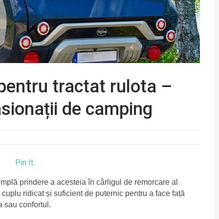
entru tractat rulota –
sionații de camping
Pin It
plă prindere a acesteia în cârligul de remorcare al
cuplu ridicat și suficient de puternic pentru a face față
 sau confortul.