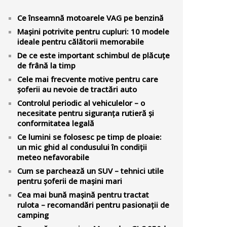
Ce înseamnă motoarele VAG pe benzină
Mașini potrivite pentru cupluri: 10 modele
ideale pentru călătorii memorabile
De ce este important schimbul de plăcuțe
de frână la timp
Cele mai frecvente motive pentru care
șoferii au nevoie de tractări auto
Controlul periodic al vehiculelor – o
necesitate pentru siguranța rutieră și
conformitatea legală
Ce lumini se folosesc pe timp de ploaie:
un mic ghid al condusului în condiții
meteo nefavorabile
Cum se parchează un SUV – tehnici utile
pentru șoferii de mașini mari
Cea mai bună mașină pentru tractat
rulota – recomandări pentru pasionații de
camping