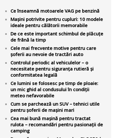
Ce înseamnă motoarele VAG pe benzină
Mașini potrivite pentru cupluri: 10 modele
ideale pentru călătorii memorabile
De ce este important schimbul de plăcuțe
de frână la timp
Cele mai frecvente motive pentru care
șoferii au nevoie de tractări auto
Controlul periodic al vehiculelor – o
necesitate pentru siguranța rutieră și
conformitatea legală
Ce lumini se folosesc pe timp de ploaie:
un mic ghid al condusului în condiții
meteo nefavorabile
Cum se parchează un SUV – tehnici utile
pentru șoferii de mașini mari
Cea mai bună mașină pentru tractat
rulota – recomandări pentru pasionații de
camping