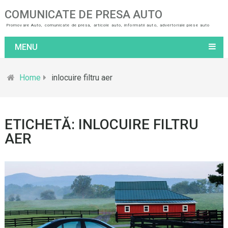
COMUNICATE DE PRESA AUTO
Promovare Auto, comunicate de presa, articole auto, informatii auto, advertoriale piese auto
MENU
Home
inlocuire filtru aer
ETICHETĂ: INLOCUIRE FILTRU
AER