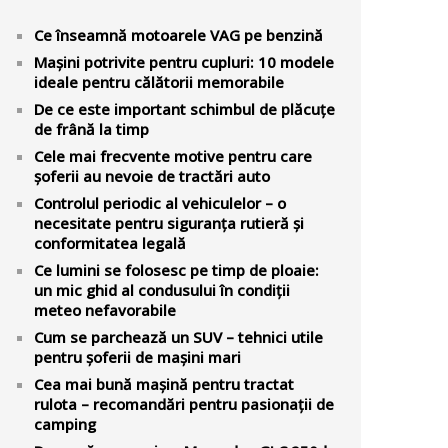
Ce înseamnă motoarele VAG pe benzină
Mașini potrivite pentru cupluri: 10 modele
ideale pentru călătorii memorabile
De ce este important schimbul de plăcuțe
de frână la timp
Cele mai frecvente motive pentru care
șoferii au nevoie de tractări auto
Controlul periodic al vehiculelor – o
necesitate pentru siguranța rutieră și
conformitatea legală
Ce lumini se folosesc pe timp de ploaie:
un mic ghid al condusului în condiții
meteo nefavorabile
Cum se parchează un SUV – tehnici utile
pentru șoferii de mașini mari
Cea mai bună mașină pentru tractat
rulota – recomandări pentru pasionații de
camping