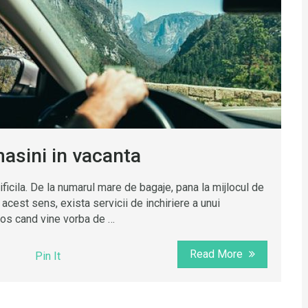
 masini in vacanta
ificila. De la numarul mare de bagaje, pana la mijlocul de
 acest sens, exista servicii de inchiriere a unui
olos cand vine vorba de …
Read More
Pin It