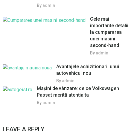
By
admin
Cele mai
importante detalii
la cumpararea
unei masini
second-hand
By
admin
Avantajele achizitionarii unui
autovehicul nou
By
admin
Mașini de vânzare: de ce Volkswagen
Passat merită atenția ta
By
admin
LEAVE A REPLY