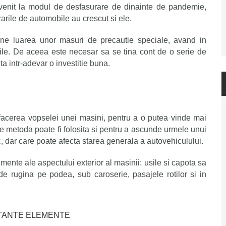
evenit la modul de desfasurare de dinainte de pandemie,
arile de automobile au crescut si ele.
ne luarea unor
masuri de
precauti
e
speciale, avand in
ile. De aceea este necesar sa
se
tina cont de o serie de
a intr-adevar o investitie buna.
facerea vopselei unei masini, pentru a o putea vinde mai
de metoda poate fi folosita si pentru a ascunde urmele unui
 dar care poate afecta starea generala a autovehiculului.
emente ale aspectului exterior al masinii: usile si capota sa
de rugina pe podea, sub caroserie, pasajele rotilor si in
RTANTE ELEMENTE