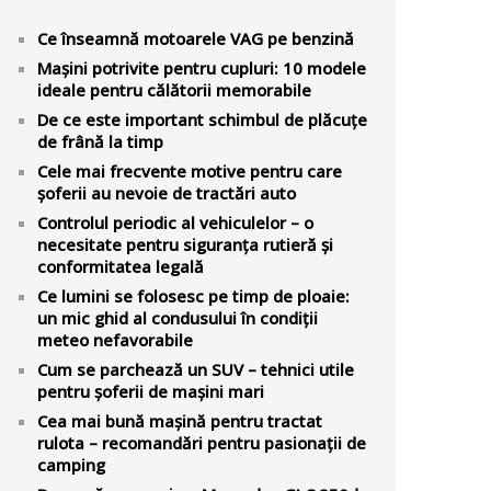
Ce înseamnă motoarele VAG pe benzină
Mașini potrivite pentru cupluri: 10 modele
ideale pentru călătorii memorabile
De ce este important schimbul de plăcuțe
de frână la timp
Cele mai frecvente motive pentru care
șoferii au nevoie de tractări auto
Controlul periodic al vehiculelor – o
necesitate pentru siguranța rutieră și
conformitatea legală
Ce lumini se folosesc pe timp de ploaie:
un mic ghid al condusului în condiții
meteo nefavorabile
Cum se parchează un SUV – tehnici utile
pentru șoferii de mașini mari
Cea mai bună mașină pentru tractat
rulota – recomandări pentru pasionații de
camping