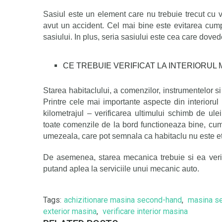
Sasiul este un element care nu trebuie trecut cu
avut un accident. Cel mai bine este evitarea cump
sasiului. In plus, seria sasiului este cea care doved
CE TREBUIE VERIFICAT LA INTERIORUL M
Starea habitaclului,
a
comenzilor, instrumentelor si
Printre cele mai importante aspecte din interiorul
kilometrajul – verificarea ultimului schimb de ulei
toate comenzile de la bord functioneaza bine, cum 
umezeala, care pot semnala ca habitaclu nu este e
De asemenea, starea mecanica trebuie si ea ver
i
putand aplea la serviciile unui mecanic auto.
Tags:
achizitionare masina second-hand
,
masina s
exterior masina
,
verificare interior masina