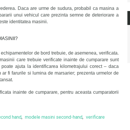
 vederea. Daca are urme de sudura, probabil ca masina a
ararii unui vehicul care prezinta semne de deteriorare a
este identitatea masinii.
ASINII?
 echipamentelor de bord trebuie, de asemenea, verificat
a
.
 masinii care trebuie verificate inainte de cumparare sunt
 poate ajuta la identificarea kilometrajului corect – daca
ar fi farurile si lumina de marsarier; prezenta urmelor de
tansat.
ficata inainte de cumparare, pentru aceasta cumparatorii
econd hand
,
modele masini second-hand
,
verificare