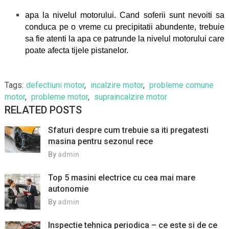
apa la nivelul motorului. Cand soferii sunt nevoiti sa
conduca pe o vreme cu precipitatii abundente, trebuie
sa fie atenti la apa ce patrunde la nivelul motorului care
poate afecta tijele pistanelor.
Tags:
defectiuni motor
,
incalzire motor
,
probleme comune
motor
,
probleme motor
,
supraincalzire motor
RELATED POSTS
Sfaturi despre cum trebuie sa iti pregatesti
masina pentru sezonul rece
By
admin
Top 5 masini electrice cu cea mai mare
autonomie
By
admin
Inspectie tehnica periodica – ce este si de ce