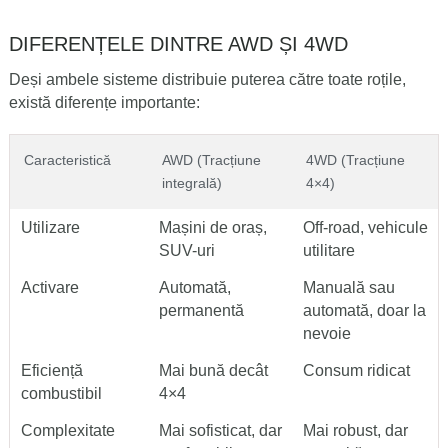
DIFERENȚELE DINTRE AWD ȘI 4WD
Deși ambele sisteme distribuie puterea către toate roțile,
există diferențe importante:
Caracteristică
AWD (Tracțiune
4WD (Tracțiune
integrală)
4×4)
Utilizare
Mașini de oraș,
Off-road, vehicule
SUV-uri
utilitare
Activare
Automată,
Manuală sau
permanentă
automată, doar la
nevoie
Eficiență
Mai bună decât
Consum ridicat
combustibil
4×4
Complexitate
Mai sofisticat, dar
Mai robust, dar