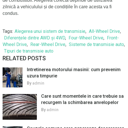
de combustibil. Alegerea corectă depinde de utilizarea
zilnică a vehiculului și de condițiile în care acesta va fi
condus.
Tags:
Alegerea unui sistem de transmisie
,
All-Wheel Drive
,
Diferențele dintre AWD și 4WD
,
Four-Wheel Drive
,
Front-
Wheel Drive
,
Rear-Wheel Drive
,
Sisteme de transmisie auto
,
Tipuri de transmisie auto
RELATED POSTS
Intretinerea motorului masinii: cum prevenim
uzura timpurie
By
admin
Care sunt momentele in care trebuie sa
recurgem la schimbarea anvelopelor
By
admin