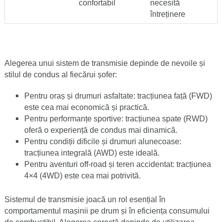
confortabil
necesită
întreținere
Alegerea unui sistem de transmisie depinde de nevoile și
stilul de condus al fiecărui șofer:
Pentru oraș și drumuri asfaltate:
tracțiunea față (FWD)
este cea mai economică și practică.
Pentru performanțe sportive:
tracțiunea spate (RWD)
oferă o experiență de condus mai dinamică.
Pentru condiții dificile și drumuri alunecoase:
tracțiunea integrală (AWD) este ideală.
Pentru aventuri off-road și teren accidentat:
tracțiunea
4×4 (4WD) este cea mai potrivită.
Sistemul de transmisie joacă un rol esențial în
comportamentul mașinii pe drum și în eficiența consumului