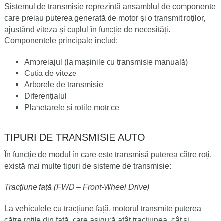
Sistemul de transmisie reprezintă ansamblul de componente
care preiau puterea generată de motor și o transmit roților,
ajustând viteza și cuplul în funcție de necesități.
Componentele principale includ:
Ambreiajul (la mașinile cu transmisie manuală)
Cutia de viteze
Arborele de transmisie
Diferențialul
Planetarele și roțile motrice
TIPURI DE TRANSMISIE AUTO
În funcție de modul în care este transmisă puterea către roți,
există mai multe tipuri de sisteme de transmisie:
Tracțiune față (FWD – Front-Wheel Drive)
La vehiculele cu tracțiune față, motorul transmite puterea
către roțile din față, care asigură atât tracțiunea, cât și