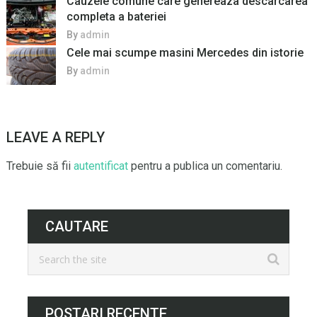
Cauzele comune care genereaza descarcarea
completa a bateriei
By
admin
Cele mai scumpe masini Mercedes din istorie
By
admin
LEAVE A REPLY
Trebuie să fii
autentificat
pentru a publica un comentariu.
CAUTARE
POSTARI RECENTE